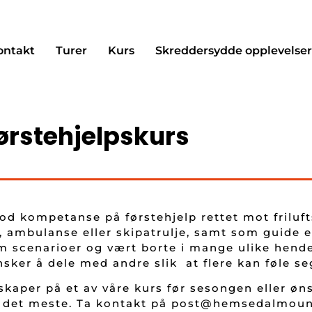
ontakt
Turer
Kurs
Skreddersydde opplevelse
ørstehjelpskurs
d kompetanse på førstehjelp rettet mot frilufts
 ambulanse eller skipatrulje, samt som guide ell
 scenarioer og vært borte i mange ulike hendel
ker å dele med andre slik at flere kan føle seg
kaper på et av våre kurs før sesongen eller øn
ne det meste. Ta kontakt på post@hemsedalmoun