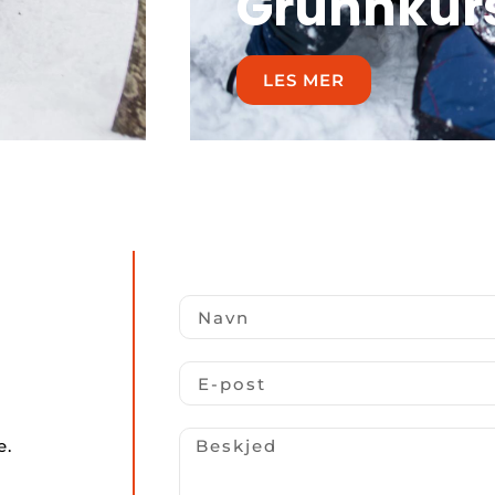
Grunnkur
LES MER
e.