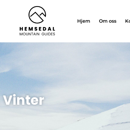
Hjem
Om oss
K
Vinter