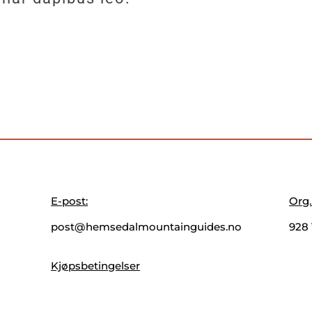
E-post:
Org.
post@hemsedalmountainguides.no
928 
Kjøpsbetingelser